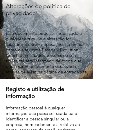
Alterações de política de
privacidade
Este documento pode ser modificado a
qualquer altura. Se a alteração for
substancial e tiver implicações na forma
como o site Jorge Escada – Evolution
Coach usa os dados pessoais do seu
titular, tal será informado de forma que
possa ser imediatamente visualizada,
através de aviso na página de entrada site
ou email.
Registo e utilização de
informação
Informação pessoal é qualquer
informação que possa ser usada para
identificar a pessoa singular ou a
empresa, nomeadamente a relativa ao
nome, endereço de email, endereço